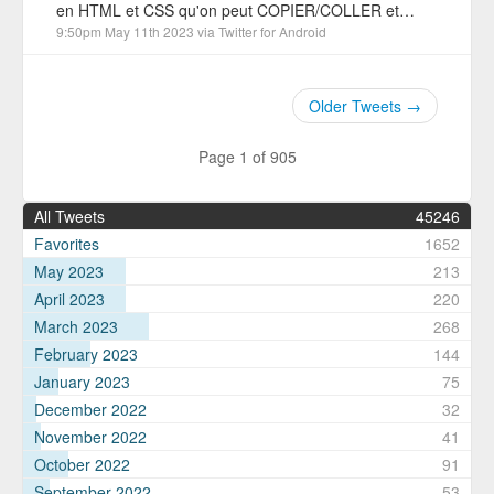
en HTML et CSS qu'on peut COPIER/COLLER et…
9:50pm May 11th 2023
via
Twitter for Android
Older Tweets →
Page 1 of 905
All Tweets
45246
Favorites
1652
May 2023
213
April 2023
220
March 2023
268
February 2023
144
January 2023
75
December 2022
32
November 2022
41
October 2022
91
September 2022
53