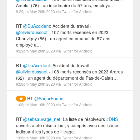
Amelot (76) : un intérimaire de 57 ans, employé…
9:29pm May 20th 2023
via
Twitter for Android
RT
@DuAccident
: Accident du travail -
@olivierdussopt
- 107 morts recensés en 2023
Chauvigny (86) : un agent communal de 57 ans,
employé à…
9:29pm May 20th 2023
via
Twitter for Android
RT
@DuAccident
: Accident du travail -
@olivierdussopt
- 108 morts recensés en 2023 Ardres
(62) : un agent du département du Pas-de-Calais…
9:28pm May 20th 2023
via
Twitter for Android
RT
@SoeurFoune
:
1:08pm May 16th 2023
via
Twitter for Android
RT
@sebsauvage_net
: La liste de résolveurs
#DNS
ouverts a été mise à jour, y compris avec des icônes
indiquant les types de filtrage.
1:06pm May 16th 2023
via
Twitter for Android