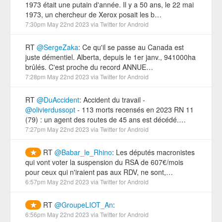
1973 était une putain d'année. Il y a 50 ans, le 22 mai
1973, un chercheur de Xerox posait les b…
7:30pm May 22nd 2023
via
Twitter for Android
RT
@SergeZaka
: Ce qu'il se passe au Canada est
juste démentiel. Alberta, depuis le 1er janv., 941000ha
brûlés. C'est proche du record ANNUE…
7:28pm May 22nd 2023
via
Twitter for Android
RT
@DuAccident
: Accident du travail -
@olivierdussopt
- 113 morts recensés en 2023 RN 11
(79) : un agent des routes de 45 ans est décédé.…
7:27pm May 22nd 2023
via
Twitter for Android
RT
@Babar_le_Rhino
: Les députés macronistes
qui vont voter la suspension du RSA de 607€/mois
pour ceux qui n'iraient pas aux RDV, ne sont,…
6:57pm May 22nd 2023
via
Twitter for Android
RT
@GroupeLIOT_An
:
6:56pm May 22nd 2023
via
Twitter for Android