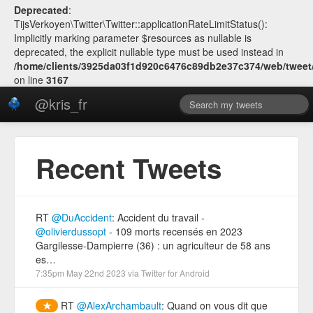
Deprecated
:
TijsVerkoyen\Twitter\Twitter::applicationRateLimitStatus():
Implicitly marking parameter $resources as nullable is
deprecated, the explicit nullable type must be used instead in
/home/clients/3925da03f1d920c6476c89db2e37c374/web/tweet/v
on line
3167
@kris_fr
Recent Tweets
RT
@DuAccident
: Accident du travail -
@olivierdussopt
- 109 morts recensés en 2023
Gargilesse-Dampierre (36) : un agriculteur de 58 ans
es…
7:35pm May 22nd 2023
via
Twitter for Android
RT
@AlexArchambault
: Quand on vous dit que