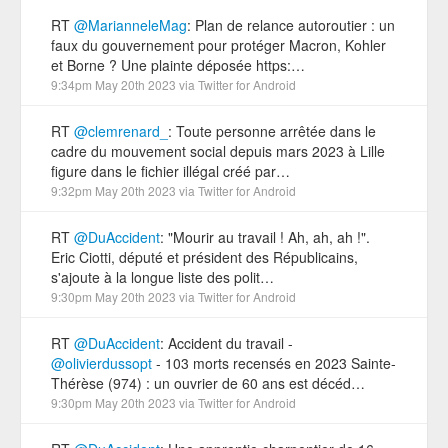
RT
@MarianneleMag
: Plan de relance autoroutier : un
faux du gouvernement pour protéger Macron, Kohler
et Borne ? Une plainte déposée https:…
9:34pm May 20th 2023
via
Twitter for Android
RT
@clemrenard_
: Toute personne arrêtée dans le
cadre du mouvement social depuis mars 2023 à Lille
figure dans le fichier illégal créé par…
9:32pm May 20th 2023
via
Twitter for Android
RT
@DuAccident
: "Mourir au travail ! Ah, ah, ah !".
Eric Ciotti, député et président des Républicains,
s'ajoute à la longue liste des polit…
9:30pm May 20th 2023
via
Twitter for Android
RT
@DuAccident
: Accident du travail -
@olivierdussopt
- 103 morts recensés en 2023 Sainte-
Thérèse (974) : un ouvrier de 60 ans est décéd…
9:30pm May 20th 2023
via
Twitter for Android