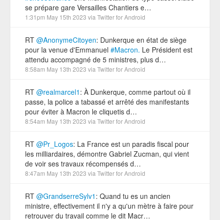
se prépare gare Versailles Chantiers e…
1:31pm May 15th 2023
via
Twitter for Android
RT
@AnonymeCitoyen
: Dunkerque en état de siège
pour la venue d'Emmanuel
#Macron.
Le Président est
attendu accompagné de 5 ministres, plus d…
8:58am May 13th 2023
via
Twitter for Android
RT
@realmarcel1
: À Dunkerque, comme partout où il
passe, la police a tabassé et arrêté des manifestants
pour éviter à Macron le cliquetis d…
8:54am May 13th 2023
via
Twitter for Android
RT
@Pr_Logos
: La France est un paradis fiscal pour
les milliardaires, démontre Gabriel Zucman, qui vient
de voir ses travaux récompensés d…
8:47am May 13th 2023
via
Twitter for Android
RT
@GrandserreSylv1
: Quand tu es un ancien
ministre, effectivement il n'y a qu'un mètre à faire pour
retrouver du travail comme le dit Macr…