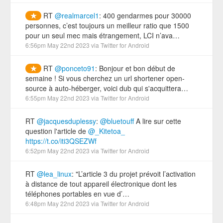
RT
@realmarcel1
: 400 gendarmes pour 30000
personnes, c’est toujours un meilleur ratio que 1500
pour un seul mec mais étrangement, LCI n’ava…
6:56pm May 22nd 2023
via
Twitter for Android
RT
@ponceto91
: Bonjour et bon début de
semaine ! Si vous cherchez un url shortener open-
source à auto-héberger, voici dub qui s'acquittera…
6:55pm May 22nd 2023
via
Twitter for Android
RT
@jacquesduplessy
:
@bluetouff
A lire sur cette
question l'article de
@_Kitetoa_
https://t.co/iti3QSEZWf
6:52pm May 22nd 2023
via
Twitter for Android
RT
@lea_linux
: "L’article 3 du projet prévoit l’activation
à distance de tout appareil électronique dont les
téléphones portables en vue d’…
6:48pm May 22nd 2023
via
Twitter for Android