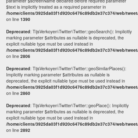
parameter $screenName declared before required parameter
$text is implicitly treated as a required parameter in
/home/clients/3925da03f1d920c6476c89db2e37c374/web/tweet/v
on line
1390
Deprecated
: TijsVerkoyen\Twitter\Twitter::geoSearch(): Implicitly
marking parameter $attributes as nullable is deprecated, the
explicit nullable type must be used instead in
/home/clients/3925da03f1d920c6476c89db2e37c374/web/tweet/v
on line
2806
Deprecated
: TijsVerkoyen\Twitter\Twitter::geoSimilarPlaces():
Implicitly marking parameter $attributes as nullable is
deprecated, the explicit nullable type must be used instead in
/home/clients/3925da03f1d920c6476c89db2e37c374/web/tweet/v
on line
2860
Deprecated
: TijsVerkoyen\Twitter\Twitter::geoPlace(): Implicitly
marking parameter $attributes as nullable is deprecated, the
explicit nullable type must be used instead in
/home/clients/3925da03f1d920c6476c89db2e37c374/web/tweet/v
on line
2892