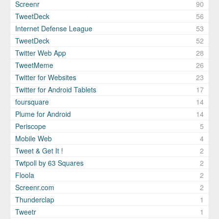
Screenr
90
TweetDeck
56
Internet Defense League
53
TweetDeck
52
Twitter Web App
28
TweetMeme
26
Twitter for Websites
23
Twitter for Android Tablets
17
foursquare
14
Plume for Android
14
Periscope
5
Mobile Web
4
Tweet & Get It !
2
Twtpoll by 63 Squares
2
Floola
2
Screenr.com
2
Thunderclap
1
Tweetr
1