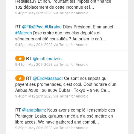
Retailleau? Et non. Pourtant tes impôts ont financé
102 déplacement de cette inconnue et l…
9:46pm May 20th 2023
via
Twitter for Android
RT
@Fils2Psy
:
#Ukraine
Dites Président Emmanuel
#Macron
j'ose croire que nos élus députés et
sénateurs ont été consultés ? Autoriser le coû…
9:42pm May 20th 2023
via
Twitter for Android
RT
@mathieurivrin
:
9:41pm May 20th 2023
via
Twitter for Android
RT
@EricMassaud
: Ce sont nos impôts qui
payent ses promenades, c’est cool. Coût horaire d’un
Airbus A330 : 20 800€ Dubaï - Tokyo = 9h40 Ce…
9:40pm May 20th 2023
via
Twitter for Android
RT
@anatolium
: Nous avons compilé l'ensemble des
Pentagon Leaks, qu'aucun média n'a osé mettre en
libre accès. We have gathered and compil…
9:39pm May 20th 2023
via
Twitter for Android