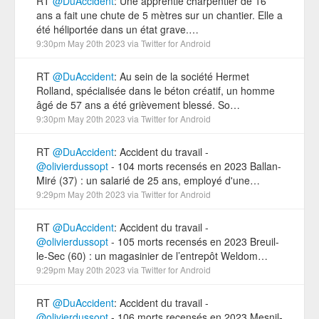
RT
@DuAccident
: Une apprentie charpentier de 16
ans a fait une chute de 5 mètres sur un chantier. Elle a
été héliportée dans un état grave.…
9:30pm May 20th 2023
via
Twitter for Android
RT
@DuAccident
: Au sein de la société Hermet
Rolland, spécialisée dans le béton créatif, un homme
âgé de 57 ans a été grièvement blessé. So…
9:30pm May 20th 2023
via
Twitter for Android
RT
@DuAccident
: Accident du travail -
@olivierdussopt
- 104 morts recensés en 2023 Ballan-
Miré (37) : un salarié de 25 ans, employé d'une…
9:29pm May 20th 2023
via
Twitter for Android
RT
@DuAccident
: Accident du travail -
@olivierdussopt
- 105 morts recensés en 2023 Breuil-
le-Sec (60) : un magasinier de l’entrepôt Weldom…
9:29pm May 20th 2023
via
Twitter for Android
RT
@DuAccident
: Accident du travail -
@olivierdussopt
- 106 morts recensés en 2023 Mesnil-