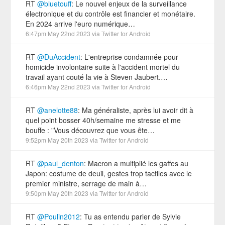
RT
@bluetouff
: Le nouvel enjeux de la surveillance
électronique et du contrôle est financier et monétaire.
En 2024 arrive l'euro numérique…
6:47pm May 22nd 2023
via
Twitter for Android
RT
@DuAccident
: L'entreprise condamnée pour
homicide involontaire suite à l'accident mortel du
travail ayant couté la vie à Steven Jaubert.…
6:46pm May 22nd 2023
via
Twitter for Android
RT
@anelotte88
: Ma généraliste, après lui avoir dit à
quel point bosser 40h/semaine me stresse et me
bouffe : "Vous découvrez que vous ête…
9:52pm May 20th 2023
via
Twitter for Android
RT
@paul_denton
: Macron a multiplié les gaffes au
Japon: costume de deuil, gestes trop tactiles avec le
premier ministre, serrage de main à…
9:50pm May 20th 2023
via
Twitter for Android
RT
@Poulin2012
: Tu as entendu parler de Sylvie