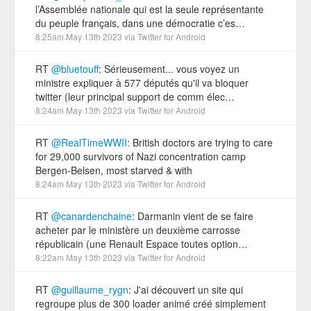
l’Assemblée nationale qui est la seule représentante
du peuple français, dans une démocratie c’es…
8:25am May 13th 2023
via
Twitter for Android
RT
@bluetouff
: Sérieusement... vous voyez un
ministre expliquer à 577 députés qu'il va bloquer
twitter (leur principal support de comm élec…
8:24am May 13th 2023
via
Twitter for Android
RT
@RealTimeWWII
: British doctors are trying to care
for 29,000 survivors of Nazi concentration camp
Bergen-Belsen, most starved & with
8:24am May 13th 2023
via
Twitter for Android
RT
@canardenchaine
: Darmanin vient de se faire
acheter par le ministère un deuxième carrosse
républicain (une Renault Espace toutes option…
8:22am May 13th 2023
via
Twitter for Android
RT
@guillaume_rygn
: J'ai découvert un site qui
regroupe plus de 300 loader animé créé simplement