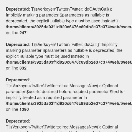
Deprecated
: TijsVerkoyen\Twitter\Twitter::doOAuthCall():
Implicitly marking parameter $parameters as nullable is
deprecated, the explicit nullable type must be used instead in
/home/clients/3925da03f1d920c6476c89db2e37c374/web/tweet/v
on line
247
Deprecated
: TijsVerkoyen\Twitter\Twitter::doCall(): Implicitly
marking parameter $parameters as nullable is deprecated, the
explicit nullable type must be used instead in
/home/clients/3925da03f1d920c6476c89db2e37c374/web/tweet/v
on line
332
Deprecated
:
TijsVerkoyen\Twitter\Twitter::directMessagesNew(): Optional
parameter $userId declared before required parameter $text is
implicitly treated as a required parameter in
/home/clients/3925da03f1d920c6476c89db2e37c374/web/tweet/v
on line
1390
Deprecated
:
TijsVerkoyen\Twitter\Twitter::directMessagesNew(): Optional