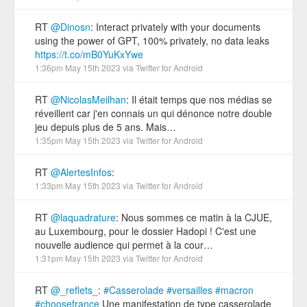
RT
@Dinosn
: Interact privately with your documents
using the power of GPT, 100% privately, no data leaks
https://t.co/mB0YuKxYwe
1:36pm May 15th 2023
via
Twitter for Android
RT
@NicolasMeilhan
: Il était temps que nos médias se
réveillent car j'en connais un qui dénonce notre double
jeu depuis plus de 5 ans. Mais…
1:35pm May 15th 2023
via
Twitter for Android
RT
@AlertesInfos
:
1:33pm May 15th 2023
via
Twitter for Android
RT
@laquadrature
: Nous sommes ce matin à la CJUE,
au Luxembourg, pour le dossier Hadopi ! C'est une
nouvelle audience qui permet à la cour…
1:31pm May 15th 2023
via
Twitter for Android
RT
@_reflets_
:
#Casserolade
#versailles
#macron
#choosefrance
Une manifestation de type casserolade